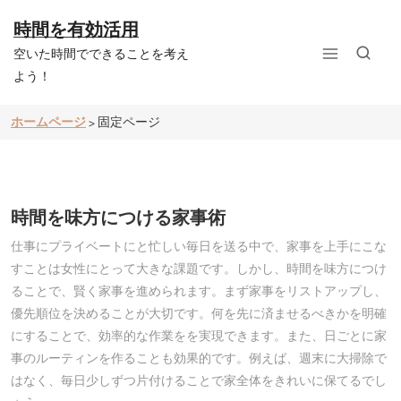
コ
ン
時間を有効活用
テ
空いた時間でできることを考え
ン
ツ
よう！
へ
ス
ホームページ
固定ページ
>
キ
ッ
プ
時間を味方につける家事術
仕事にプライベートにと忙しい毎日を送る中で、家事を上手にこな
すことは女性にとって大きな課題です。しかし、時間を味方につけ
ることで、賢く家事を進められます。まず家事をリストアップし、
優先順位を決めることが大切です。何を先に済ませるべきかを明確
にすることで、効率的な作業をを実現できます。また、日ごとに家
事のルーティンを作ることも効果的です。例えば、週末に大掃除で
はなく、毎日少しずつ片付けることで家全体をきれいに保てるでし