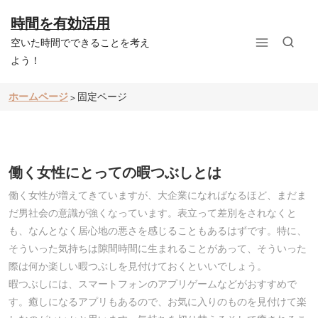
コ
ン
時間を有効活用
テ
空いた時間でできることを考え
ン
ツ
よう！
へ
ス
ホームページ
固定ページ
>
キ
ッ
プ
働く女性にとっての暇つぶしとは
働く女性が増えてきていますが、大企業になればなるほど、まだま
だ男社会の意識が強くなっています。表立って差別をされなくと
も、なんとなく居心地の悪さを感じることもあるはずです。特に、
そういった気持ちは隙間時間に生まれることがあって、そういった
際は何か楽しい暇つぶしを見付けておくといいでしょう。
暇つぶしには、スマートフォンのアプリゲームなどがおすすめで
す。癒しになるアプリもあるので、お気に入りのものを見付けて楽